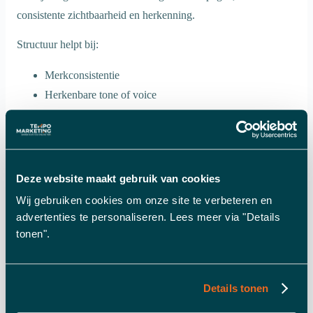
consistente zichtbaarheid en herkenning.
Structuur helpt bij:
Merkconsistentie
Herkenbare tone of voice
Langetermijnpositionering
Vertrouwen opbouwen bij de doelgroep
Marketing is geen sprint, maar een proces van herhaling en
Deze website maakt gebruik van cookies
verfijning.
Wij gebruiken cookies om onze site te verbeteren en
advertenties te personaliseren. Lees meer via "Details
Structuur maakt opschalen mogelijk
tonen".
Zonder structuur blijft marketing afhankelijk van specifieke
mensen, ideeën of momenten. Met structuur kun je opschalen:
Details tonen
Nieuwe teamleden sneller inwerken